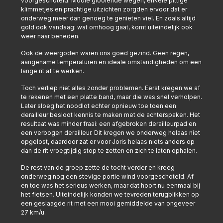
voorgeschoteld. Mooie glooiende wegen, enkele pittige
klimmetjes en prachtige uitzichten zorgden ervoor dat er
onderweg meer dan genoeg te genieten viel. En zoals altijd
gold ook vandaag: wat omhoog gaat, komt uiteindelijk ook
weer naar beneden.
Ook de weergoden waren ons goed gezind. Geen regen,
aangename temperaturen en ideale omstandigheden om een
lange rit af te werken.
Toch verliep niet alles zonder problemen. Eerst kregen we af
te rekenen met een platte band, maar die was snel verholpen.
Later sloeg het noodlot echter opnieuw toe toen een
derailleur besloot kennis te maken met de achterspaken. Het
resultaat was minder fraai: een afgebroken derailleurpad en
een verbogen derailleur. Dit kregen we onderweg helaas niet
opgelost, daardoor zat er voor Joris helaas niets anders op
dan de rit vroegtijdig stop te zetten en zich te laten ophalen.
De rest van de groep zette de tocht verder en kreeg
onderweg nog een stevige portie wind voorgeschoteld. Af
en toe was het serieus werken, maar dat hoort nu eenmaal bij
het fietsen. Uiteindelijk konden we tevreden terugblikken op
een geslaagde rit met een mooi gemiddelde van ongeveer
27 km/u.