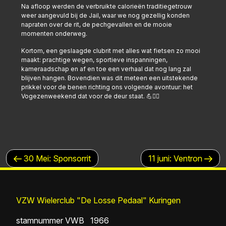
Na afloop werden de verbruikte calorieën traditiegetrouw
weer aangevuld bij de Jail, waar we nog gezellig konden
napraten over de rit, de pechgevallen en de mooie
momenten onderweg.
Kortom, een geslaagde clubrit met alles wat fietsen zo mooi
maakt: prachtige wegen, sportieve inspanningen,
kameraadschap en af en toe een verhaal dat nog lang zal
blijven hangen. Bovendien was dit meteen een uitstekende
prikkel voor de benen richting ons volgende avontuur: het
Vogezenweekend dat voor de deur staat. 💪🚴‍♂️
BERICHTNAVIGATIE
Vorig
Volgend
30 Mei: Sponsorrit
11 juni: Ventron
bericht
bericht
VZW Wielerclub "De Losse Pedaal" Kuringen
stamnummer VWB 1966