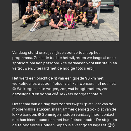
Vandaag stond onze jaarlijkse sponsortocht op het
programma. Zoals de traditie het wil, reden we langs al onze
sponsors om hen persoonlijk te bedanken voor hun steun en
vertrouwen, uiteraard met de nodige foto’s erbij.
Het werd een prachtige rit van een goede 90 km met
werkelijk alles wat een fietser zich kan wensen… of net niet.
😅 We kregen natte wegen, zon, wat hoogtemeters, veel
gezelligheid en vooral véél lekkers voorgeschoteld.
Het thema van de dag was zonder twijfel “plat”. Plat van de
mooie vlakke stukken, maar jammer genoeg ook plat van de
lekke banden. 🙈 Sommigen hadden vandaag meer contact
met hun binnenband dan met hun fietscomputer. De strijd om
de felbegeerde Gouden Sepap is alvast goed ingezet. 🏆😋