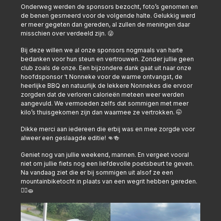
Onderweg werden de sponsors bezocht, foto’s genomen en
de benen gesmeerd voor de volgende halte. Gelukkig werd
er meer gegeten dan gereden, al zullen de meningen daar
misschien over verdeeld zijn. 😜
Bij deze willen we al onze sponsors nogmaals van harte
bedanken voor hun steun en vertrouwen. Zonder jullie geen
club zoals de onze. Een bijzondere dank gaat uit naar onze
hoofdsponsor ‘t Nonneke voor de warme ontvangst, de
heerlijke BBQ en natuurlijk de lekkere Nonnekes die ervoor
zorgden dat de verloren calorieën meteen weer werden
aangevuld. We vermoeden zelfs dat sommigen met meer
kilo’s thuisgekomen zijn dan waarmee ze vertrokken. 🤭
Dikke merci aan iedereen die erbij was en mee zorgde voor
alweer een geslaagde editie! 👊🍻
Geniet nog van jullie weekend, mannen. En vergeet vooral
niet om jullie fiets nog een liefdevolle poetsbeurt te geven.
Na vandaag ziet die er bij sommigen uit alsof ze een
mountainbiketocht in plaats van een wegrit hebben gereden.
🚴‍♂️🧽