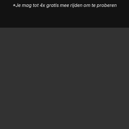
*Je mag tot 4x gratis mee rijden om te proberen
VZW Wielerclub "De Losse Pedaal" Kuringen
stamnummer VWB 1966
ondernemingsnummer 0727.423.784
rekening nr: BE47 9733 6968 1380
Volg ons ook op facebook
Facebook