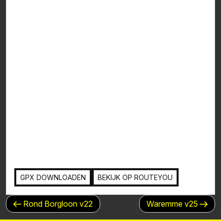
GPX DOWNLOADEN
BEKIJK OP ROUTEYOU
BERICHTNAVIGATIE
Vorig
Volgend
Rond Borgloon v22
Waremme v25
bericht
bericht