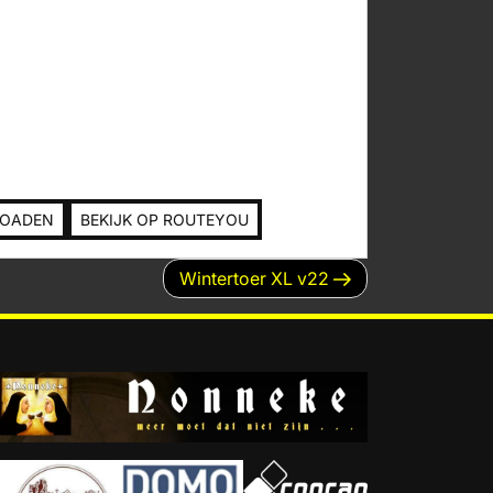
LOADEN
BEKIJK OP ROUTEYOU
Volgend
Wintertoer XL v22
bericht