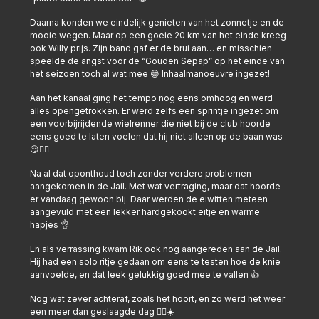
Daarna konden we eindelijk genieten van het zonnetje en de
mooie wegen. Maar op een goeie 20 km van het einde kreeg
ook Willy prijs. Zijn band gaf er de brui aan… en misschien
speelde de angst voor de “Gouden Sepap” op het einde van
het seizoen toch al wat mee 😅 Inhaalmanoeuvre ingezet!
Aan het kanaal ging het tempo nog eens omhoog en werd
alles opengetrokken. Er werd zelfs een sprintje ingezet om
een voorbijrijdende wielrenner die niet bij de club hoorde
eens goed te laten voelen dat hij niet alleen op de baan was
😏🚴‍♂️
Na al dat oponthoud toch zonder verdere problemen
aangekomen in de Jail. Met wat vertraging, maar dat hoorde
er vandaag gewoon bij. Daar werden de eiwitten meteen
aangevuld met een lekker hardgekookt eitje en warme
hapjes 👌
En als verrassing kwam Rik ook nog aangereden aan de Jail.
Hij had een solo ritje gedaan om eens te testen hoe de knie
aanvoelde, en dat leek gelukkig goed mee te vallen 👍
Nog wat zever achteraf, zoals het hoort, en zo werd het weer
een meer dan geslaagde dag 🚴‍♂️☀️