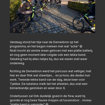
Vandaag stond het ritje naar de Demerbron op het
programma, en het begon meteen met wat “actie” 😄
Noël mocht als eerste eraan geloven met een platte batterij,
en nog geen moment later volgde ook een lekke band.
Gelukkig had hij alles netjes bij, dus we waren snel weer
onderweg.
Richting de Demerbron werd het parcours wat vettiger, met
hier en daar flink wat steentjes… en ja hoor, die deden hun
werk. Tweede lekke band van de dag, deze keer voor
Tjebbe. De tubeless melk liet het afweten, dus snel een
binnenbandje gestoken en weer door 💪
Ondertussen zat Dirk duidelijk goed in de flow, want hij
gooide er nog twee flauwe mopjes uit tussendoor… niveau
“platte band is vanonder” 😄