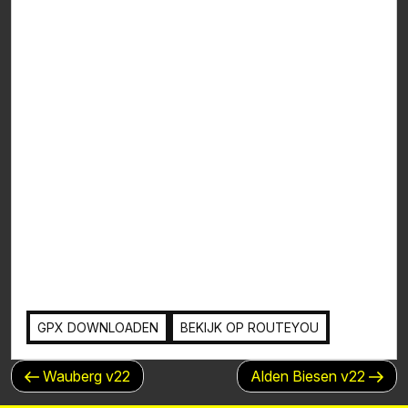
GPX DOWNLOADEN
BEKIJK OP ROUTEYOU
BERICHTNAVIGATIE
Vorig
Volgend
Wauberg v22
Alden Biesen v22
bericht
bericht