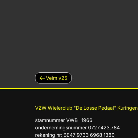
BERICHTNAVIGATIE
Vorig
Velm v25
bericht
VZW Wielerclub "De Losse Pedaal" Kuringen
stamnummer VWB 1966
ondernemingsnummer 0727.423.784
rekening nr: BE47 9733 6968 1380