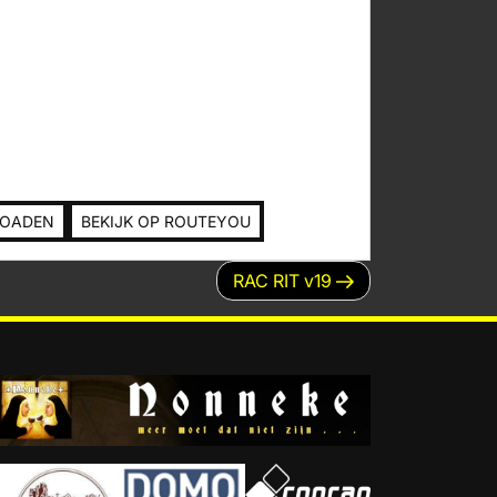
LOADEN
BEKIJK OP ROUTEYOU
Volgend
RAC RIT v19
bericht