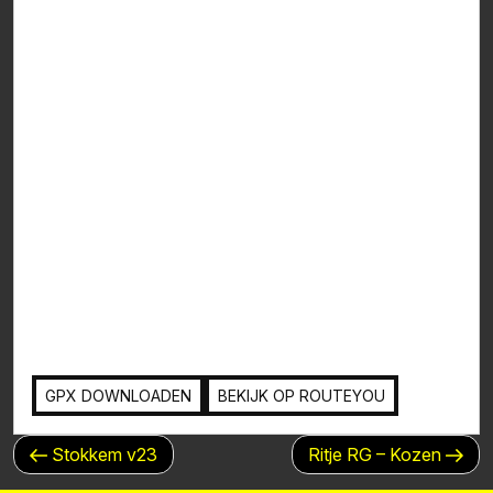
GPX DOWNLOADEN
BEKIJK OP ROUTEYOU
BERICHTNAVIGATIE
Vorig
Volgend
Stokkem v23
Ritje RG – Kozen
bericht
bericht