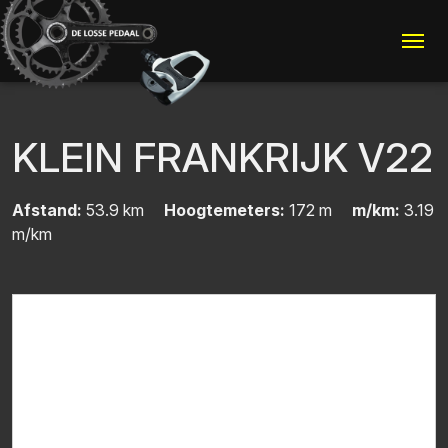
Me
KLEIN FRANKRIJK V22
Afstand:
53.9 km
Hoogtemeters:
172 m
m/km:
3.19
m/km