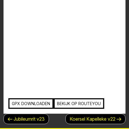
GPX DOWNLOADEN
BEKIJK OP ROUTEYOU
BERICHTNAVIGATIE
Vorig
Volgend
Jubileumrit v23
Koersel Kapelleke v22
bericht
bericht