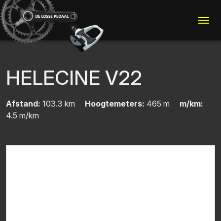
Me
HELECINE V22
Afstand:
103.3 km
Hoogtemeters:
465 m
m/km:
4.5 m/km