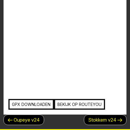
GPX DOWNLOADEN
BEKIJK OP ROUTEYOU
BERICHTNAVIGATIE
Vorig
Volgend
Oupeye v24
Stokkem v24
bericht
bericht