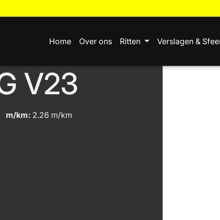
Home
Over ons
Ritten
Verslagen & Sfee
G V23
m/km:
2.26 m/km