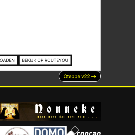
LOADEN
BEKIJK OP ROUTEYOU
Volgend
Oteppe v22
bericht