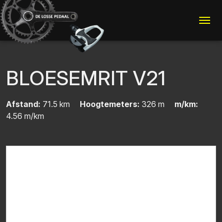
Me
BLOESEMRIT V21
Afstand:
71.5 km
Hoogtemeters:
326 m
m/km:
4.56 m/km