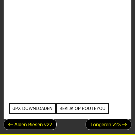
GPX DOWNLOADEN
BEKIJK OP ROUTEYOU
BERICHTNAVIGATIE
Vorig
Volgend
Alden Biesen v22
Tongeren v23
bericht
bericht