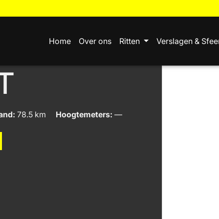
Home
Over ons
Ritten
Verslagen & Sfee
T
and:
78.5 km
Hoogtemeters:
—